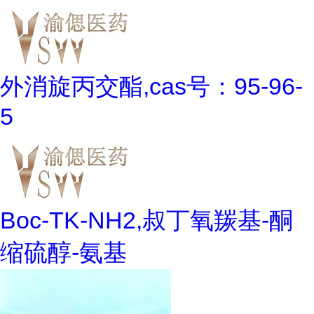
外消旋丙交酯,cas号：95-96-
5
Boc-TK-NH2,叔丁氧羰基-酮
缩硫醇-氨基