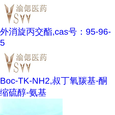
外消旋丙交酯,cas号：95-96-
5
Boc-TK-NH2,叔丁氧羰基-酮
缩硫醇-氨基