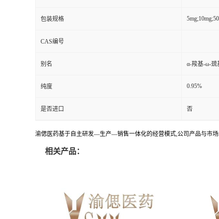
5mg;10mg;5
包装规格
CAS编号
别名
α-羧基-ω-
0.95%
纯度
是否进口
否
渝偲医药基于自主研发—生产—销售一体化的经营模式,公司产品与市场
相关产品：