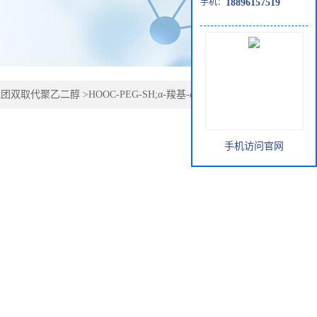
手机：
18896157519
能团双取代聚乙二醇
>
HOOC-PEG-SH;α-羧基-ω-巯基聚乙二醇
手机访问官网