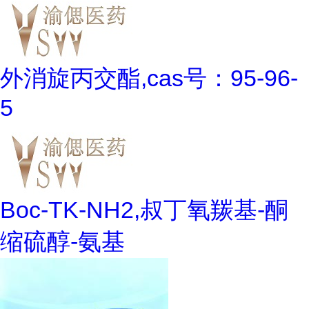
外消旋丙交酯,cas号：95-96-
5
Boc-TK-NH2,叔丁氧羰基-酮
缩硫醇-氨基