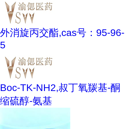
外消旋丙交酯,cas号：95-96-
5
Boc-TK-NH2,叔丁氧羰基-酮
缩硫醇-氨基