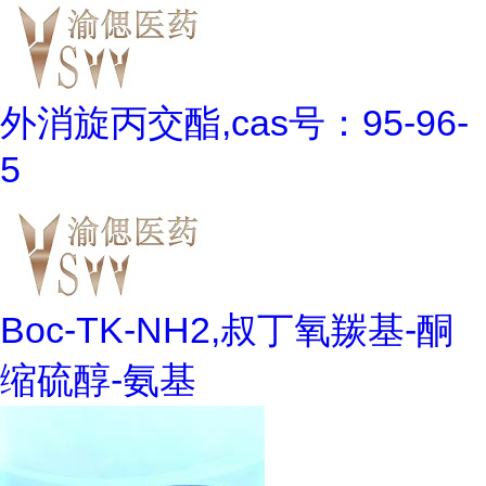
外消旋丙交酯,cas号：95-96-
5
Boc-TK-NH2,叔丁氧羰基-酮
缩硫醇-氨基