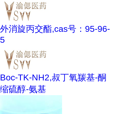
外消旋丙交酯,cas号：95-96-
5
Boc-TK-NH2,叔丁氧羰基-酮
缩硫醇-氨基