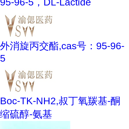
95-96-5，DL-Lactide
外消旋丙交酯,cas号：95-96-
5
Boc-TK-NH2,叔丁氧羰基-酮
缩硫醇-氨基