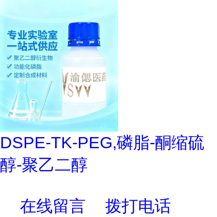
DSPE-TK-PEG,磷脂-酮缩硫
醇-聚乙二醇
在线留言
拨打电话