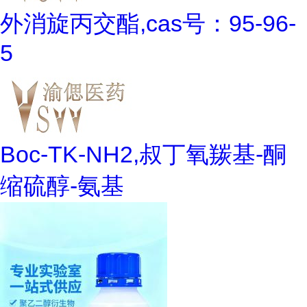
外消旋丙交酯,cas号：95-96-
5
Boc-TK-NH2,叔丁氧羰基-酮
缩硫醇-氨基