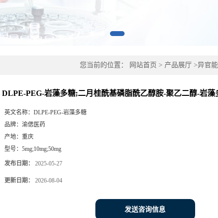
您当前的位置：
网站首页
>
产品展厅
>
异官能
酰乙醇胺-聚乙二醇-岩藻多糖
DLPE-PEG-岩藻多糖;二月桂酰基磷脂酰乙醇胺-聚乙二醇-岩藻
英文名称：
DLPE-PEG-岩藻多糖
品牌：
渝偲医药
产地：
重庆
型号：
5mg;10mg;50mg
发布日期：
2025-05-27
更新日期：
2026-08-04
发送咨询信息