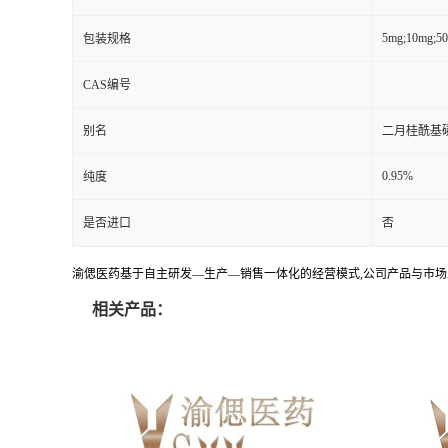
5mg;10mg;5
包装规格
CAS编号
别名
二月桂酰基
0.95%
纯度
是否进口
否
渝偲医药基于自主研发—生产—销售一体化的经营模式,公司产品与市场
相关产品：