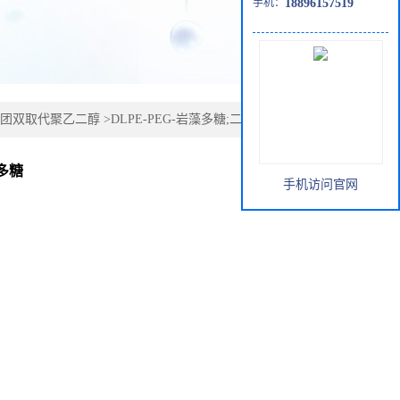
手机：
18896157519
团双取代聚乙二醇
>
DLPE-PEG-岩藻多糖;二月桂酰基磷脂
多糖
手机访问官网