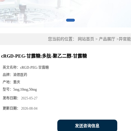
您当前的位置：
网站首页
>
产品展厅
>
异官能
糖
cRGD-PEG-甘露糖;多肽-聚乙二醇-甘露糖
英文名称：
cRGD-PEG-甘露糖
品牌：
渝偲医药
产地：
重庆
型号：
5mg;10mg;50mg
发布日期：
2025-05-27
更新日期：
2026-08-04
发送咨询信息