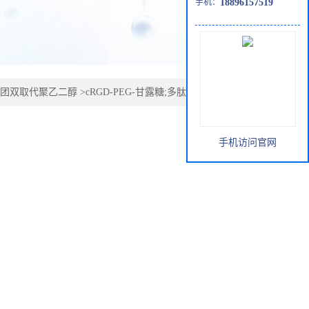
手机：
18896157519
团双取代聚乙二醇
>
cRGD-PEG-甘露糖;多肽-聚乙二醇-甘露
手机访问官网