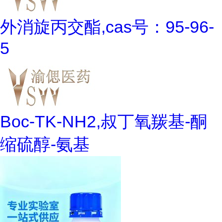
外消旋丙交酯,cas号：95-96-
5
Boc-TK-NH2,叔丁氧羰基-酮
缩硫醇-氨基