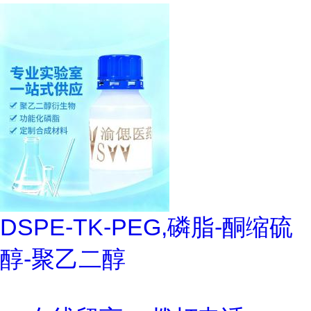
DSPE-TK-PEG,磷脂-酮缩硫
醇-聚乙二醇