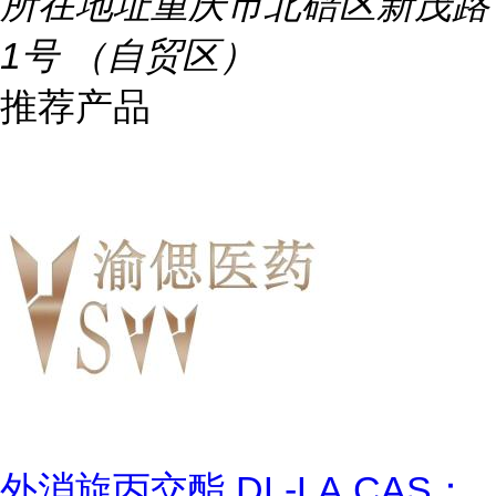
所在地址
重庆市北碚区新茂路
1号 （自贸区）
推荐产品
外消旋丙交酯,DL-LA,CAS：