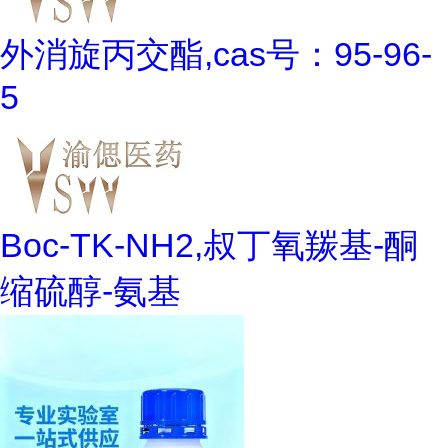
外消旋丙交酯,cas号：95-96-
5
Boc-TK-NH2,叔丁氧羰基-酮
缩硫醇-氨基