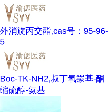
外消旋丙交酯,cas号：95-96-
5
Boc-TK-NH2,叔丁氧羰基-酮
缩硫醇-氨基