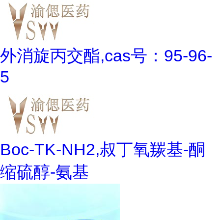
外消旋丙交酯,cas号：95-96-
5
Boc-TK-NH2,叔丁氧羰基-酮
缩硫醇-氨基