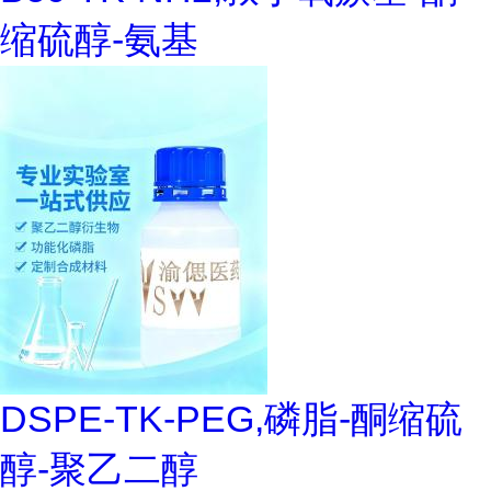
缩硫醇-氨基
DSPE-TK-PEG,磷脂-酮缩硫
醇-聚乙二醇