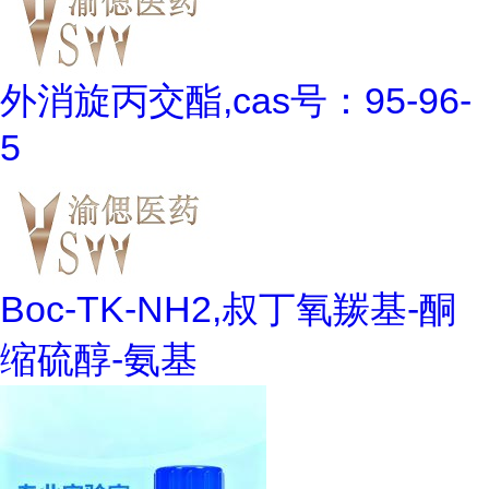
外消旋丙交酯,cas号：95-96-
5
Boc-TK-NH2,叔丁氧羰基-酮
缩硫醇-氨基