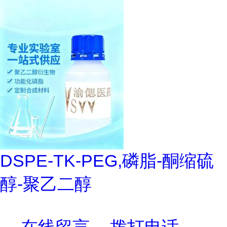
DSPE-TK-PEG,磷脂-酮缩硫
醇-聚乙二醇