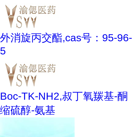
外消旋丙交酯,cas号：95-96-
5
Boc-TK-NH2,叔丁氧羰基-酮
缩硫醇-氨基