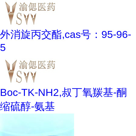
外消旋丙交酯,cas号：95-96-
5
Boc-TK-NH2,叔丁氧羰基-酮
缩硫醇-氨基