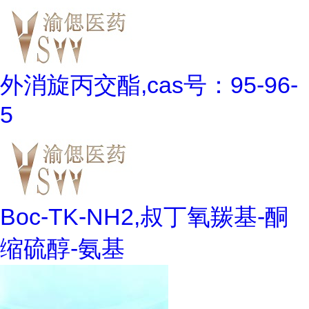
外消旋丙交酯,cas号：95-96-
5
Boc-TK-NH2,叔丁氧羰基-酮
缩硫醇-氨基