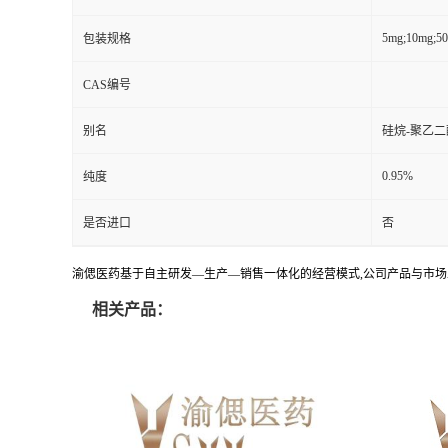
5mg;10mg;5
包装规格
CAS编号
别名
硅烷-聚乙二
0.95%
纯度
是否进口
否
渝偲医药基于自主研发—生产—销售一体化的经营模式,公司产品与市场
相关产品：