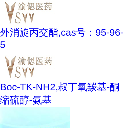
外消旋丙交酯,cas号：95-96-
5
Boc-TK-NH2,叔丁氧羰基-酮
缩硫醇-氨基