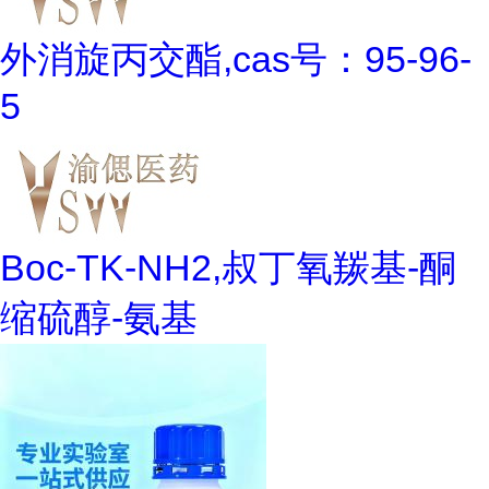
外消旋丙交酯,cas号：95-96-
5
Boc-TK-NH2,叔丁氧羰基-酮
缩硫醇-氨基