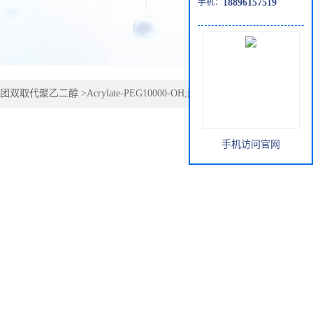
手机：
18896157519
团双取代聚乙二醇
>
Acrylate-PEG10000-OH;丙烯酸酯-聚乙
手机访问官网