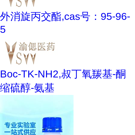
外消旋丙交酯,cas号：95-96-
5
Boc-TK-NH2,叔丁氧羰基-酮
缩硫醇-氨基