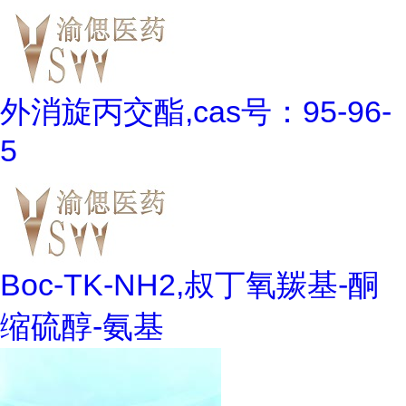
外消旋丙交酯,cas号：95-96-
5
Boc-TK-NH2,叔丁氧羰基-酮
缩硫醇-氨基