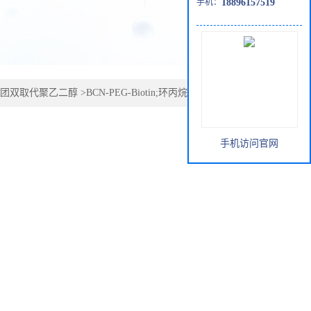
手机：
18896157519
团双取代聚乙二醇
>
BCN-PEG-Biotin;环丙烷环辛炔-聚乙二
手机访问官网