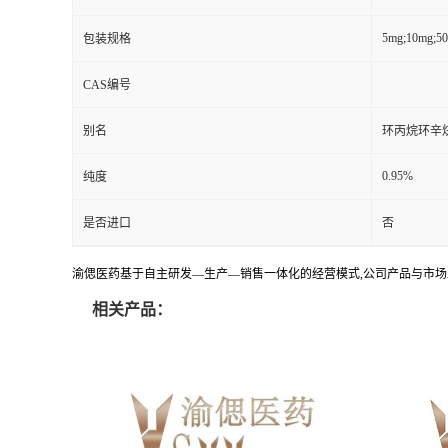
5mg;10mg;5
包装规格
CAS编号
别名
环丙烷环辛炔
0.95%
纯度
是否进口
否
渝偲医药基于自主研发—生产—销售一体化的经营模式,公司产品与市场
相关产品：