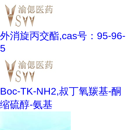
外消旋丙交酯,cas号：95-96-
5
Boc-TK-NH2,叔丁氧羰基-酮
缩硫醇-氨基