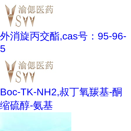
外消旋丙交酯,cas号：95-96-
5
Boc-TK-NH2,叔丁氧羰基-酮
缩硫醇-氨基