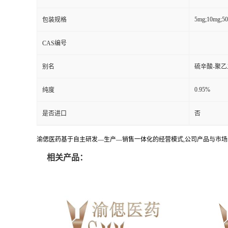
5mg;10mg;5
包装规格
CAS编号
别名
硫辛酸-聚乙
0.95%
纯度
是否进口
否
渝偲医药基于自主研发—生产—销售一体化的经营模式,公司产品与市场
相关产品：