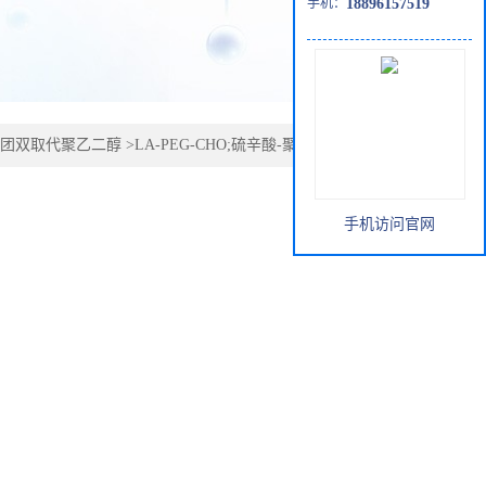
手机：
18896157519
团双取代聚乙二醇
>
LA-PEG-CHO;硫辛酸-聚乙二醇-醛基/
手机访问官网