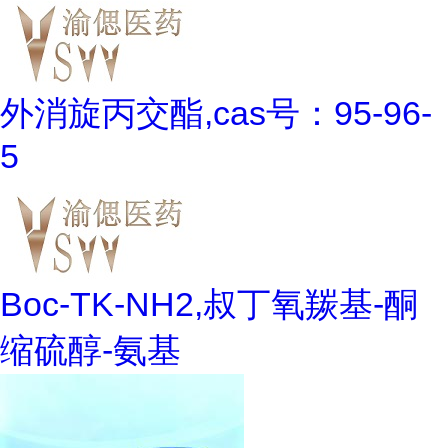
外消旋丙交酯,cas号：95-96-
5
Boc-TK-NH2,叔丁氧羰基-酮
缩硫醇-氨基