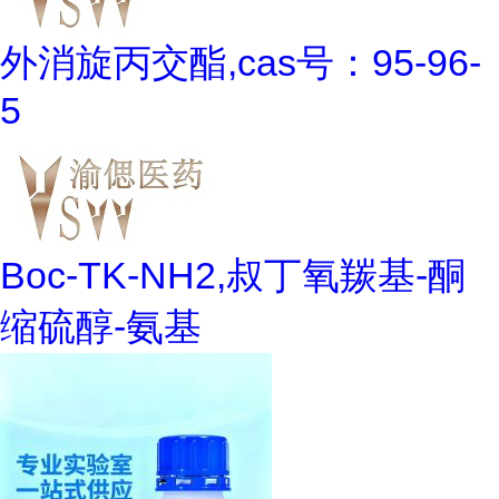
外消旋丙交酯,cas号：95-96-
5
Boc-TK-NH2,叔丁氧羰基-酮
缩硫醇-氨基