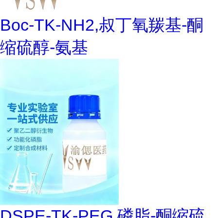
Boc-TK-NH2,叔丁氧羰基-酮
缩硫醇-氨基
DSPE-TK-PEG,磷脂-酮缩硫