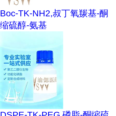
Boc-TK-NH2,叔丁氧羰基-酮
缩硫醇-氨基
DSPE-TK-PEG,磷脂-酮缩硫