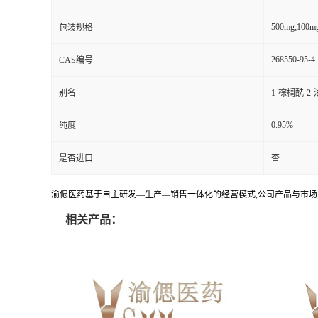
500mg;100m
包装规格
268550-95-4
CAS编号
别名
1-棕榈酰-2-
0.95%
纯度
是否进口
否
渝偲医药基于自主研发—生产—销售一体化的经营模式,公司产品与市场
相关产品：