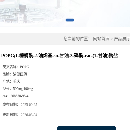
您当前的位置：
网站首页
>
产品展
POPG;1-棕榈酰-2-油烯基-sn-甘油-3-磷酰-rac-(1-甘油)钠盐
英文名称：
POPG
品牌：
渝偲医药
产地：
重庆
型号：
500mg;100mg
cas：
268550-95-4
发布日期：
2025-09-25
更新日期：
2026-08-04