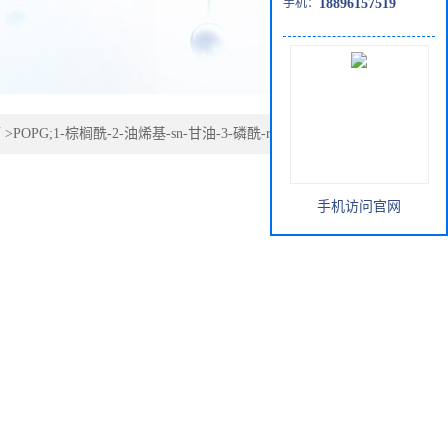
手机：
18896157519
厅
>
POPG;1-棕榈酰-2-油烯基-sn-甘油-3-磷酰-rac-(1-甘油)钠盐
手机访问官网