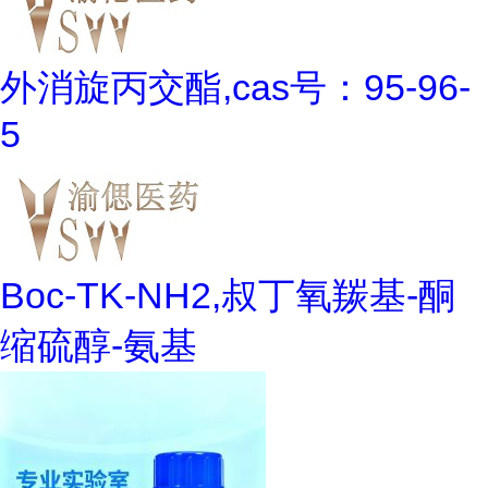
外消旋丙交酯,cas号：95-96-
5
Boc-TK-NH2,叔丁氧羰基-酮
缩硫醇-氨基