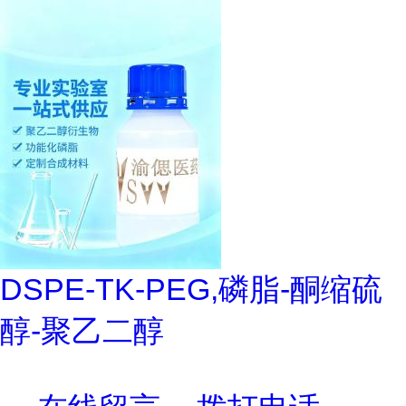
DSPE-TK-PEG,磷脂-酮缩硫
醇-聚乙二醇