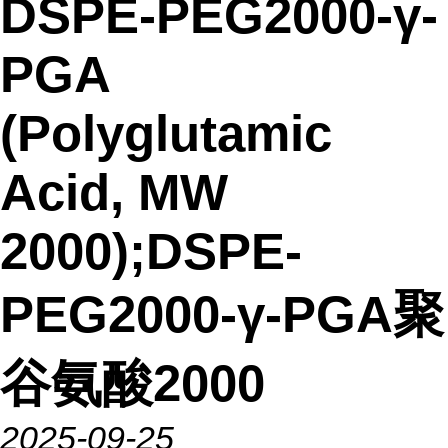
DSPE-PEG2000-γ-
PGA
(Polyglutamic
Acid, MW
2000);DSPE-
PEG2000-γ-PGA聚
谷氨酸2000
2025-09-25