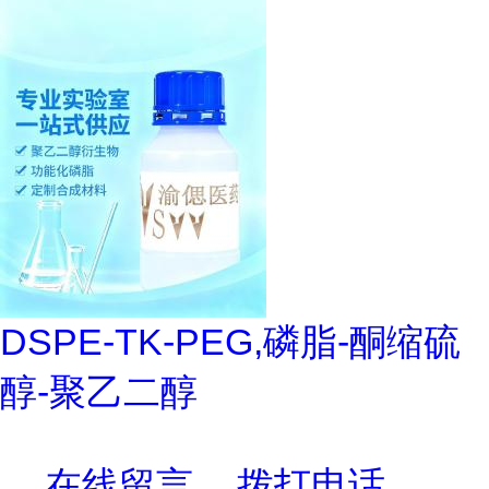
DSPE-TK-PEG,磷脂-酮缩硫
醇-聚乙二醇
在线留言
拨打电话