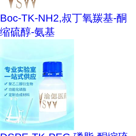
Boc-TK-NH2,叔丁氧羰基-酮
缩硫醇-氨基