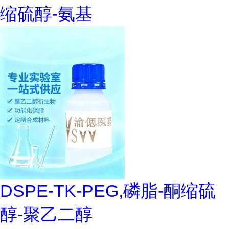
缩硫醇-氨基
DSPE-TK-PEG,磷脂-酮缩硫
醇-聚乙二醇