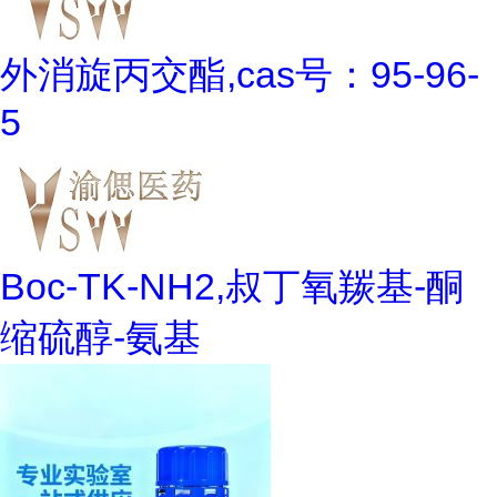
外消旋丙交酯,cas号：95-96-
5
Boc-TK-NH2,叔丁氧羰基-酮
缩硫醇-氨基