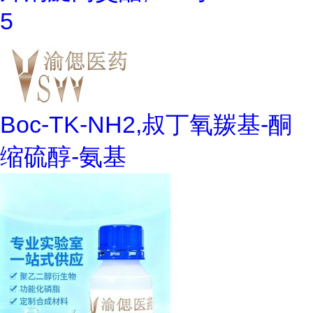
5
Boc-TK-NH2,叔丁氧羰基-酮
缩硫醇-氨基