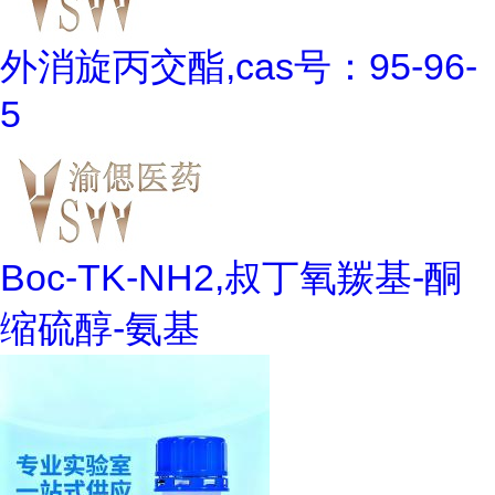
外消旋丙交酯,cas号：95-96-
5
Boc-TK-NH2,叔丁氧羰基-酮
缩硫醇-氨基