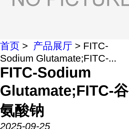
首页
>
产品展厅
> FITC-
Sodium Glutamate;FITC-...
FITC-Sodium
Glutamate;FITC-谷
氨酸钠
2025-09-25