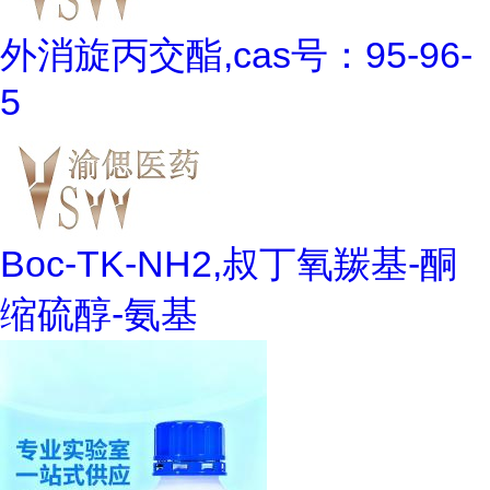
外消旋丙交酯,cas号：95-96-
5
Boc-TK-NH2,叔丁氧羰基-酮
缩硫醇-氨基