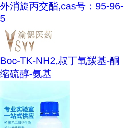
外消旋丙交酯,cas号：95-96-
5
Boc-TK-NH2,叔丁氧羰基-酮
缩硫醇-氨基